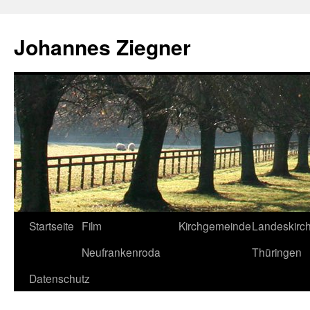
Zum
Inhalt
Johannes Ziegner
springen
Startseite
Film
Kirchgemeinde
Landeskirc
Neufrankenroda
Thüringen
Datenschutz