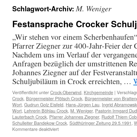
M. Weniger
Schlagwort-Archiv:
Festansprache Crocker Schul
„Wir stehen vor einem Scherbenhaufen
Pfarrer Ziegner zur 400-Jahr-Feier der 
Nachdem uns im Verlauf der vergangen
Anfragen bezüglich der umstrittenen Re
Johannes Ziegner auf der Festveranstal
Schuljubiläum in Crock erreichten, …
W
Veröffentlicht unter
Crock-Oberwind
,
Kirchgemeinde
|
Verschlagw
Crock
,
Bürgermeister Pfötsch Crock
,
Bürgermeister von Bratten
Wort
,
Gudrun Golz Eisfeld
,
Hans-Jürgen Lau
,
Ingrid Abramowsk
Wort
,
Lehrerin Böhlau Crock
,
M. Weniger
,
Pastorin Irmgard Du
Lauterbach Crock
,
Pfarrer Johannes Ziegner
,
Rudolf Thiem Cob
Schulleiter Bandekow Crock
,
Südthüringer Zeitung 29.5.1991
,
W
für
Kommentare deaktiviert
Festansprache