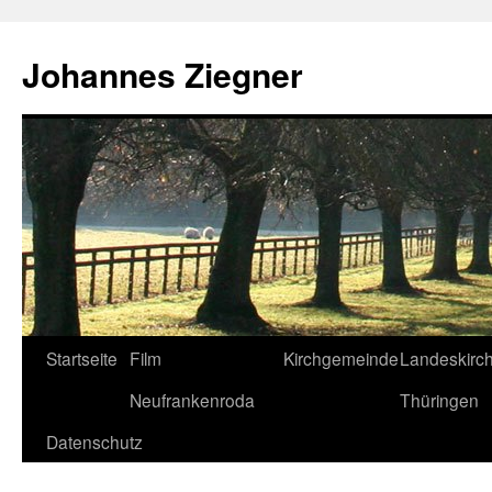
Zum
Inhalt
Johannes Ziegner
springen
Startseite
Film
Kirchgemeinde
Landeskirc
Neufrankenroda
Thüringen
Datenschutz