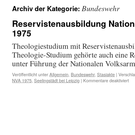
Bundeswehr
Archiv der Kategorie:
Reservistenausbildung Natio
1975
Theologiestudium mit Reservistenausb
Theologie-Studium gehörte auch eine R
unter Führung der Nationalen Volksar
Veröffentlicht unter
Allgemein
,
Bundeswehr
,
Stasiakte
|
Verschla
für
NVA 1975
,
Seelingstädt bei Leipzig
|
Kommentare deaktiviert
Res
Nat
Vo
19