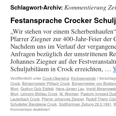
Kommentierung Zei
Schlagwort-Archiv:
Festansprache Crocker Schul
„Wir stehen vor einem Scherbenhaufen
Pfarrer Ziegner zur 400-Jahr-Feier der 
Nachdem uns im Verlauf der vergangen
Anfragen bezüglich der umstrittenen Re
Johannes Ziegner auf der Festveranstal
Schuljubiläum in Crock erreichten, …
W
Veröffentlicht unter
Crock-Oberwind
,
Kirchgemeinde
|
Verschlagw
Crock
,
Bürgermeister Pfötsch Crock
,
Bürgermeister von Bratten
Wort
,
Gudrun Golz Eisfeld
,
Hans-Jürgen Lau
,
Ingrid Abramowsk
Wort
,
Lehrerin Böhlau Crock
,
M. Weniger
,
Pastorin Irmgard Du
Lauterbach Crock
,
Pfarrer Johannes Ziegner
,
Rudolf Thiem Cob
Schulleiter Bandekow Crock
,
Südthüringer Zeitung 29.5.1991
,
W
für
Kommentare deaktiviert
Festansprache