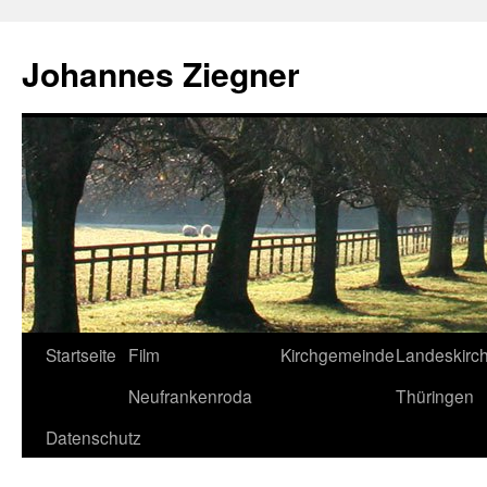
Zum
Inhalt
Johannes Ziegner
springen
Startseite
Film
Kirchgemeinde
Landeskirc
Neufrankenroda
Thüringen
Datenschutz