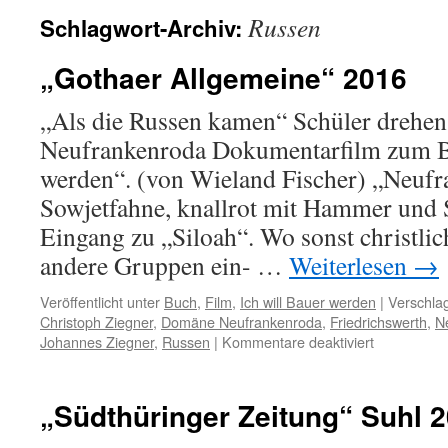
Russen
Schlagwort-Archiv:
„Gothaer Allgemeine“ 2016
„Als die Russen kamen“ Schüler drehen
Neufrankenroda Dokumentarfilm zum B
werden“. (von Wieland Fischer) „Neufr
Sowjetfahne, knallrot mit Hammer und 
Eingang zu „Siloah“. Wo sonst christlic
andere Gruppen ein- …
Weiterlesen
→
Veröffentlicht unter
Buch
,
Film
,
Ich will Bauer werden
|
Verschlag
Christoph Ziegner
,
Domäne Neufrankenroda
,
Friedrichswerth
,
N
für
Johannes Ziegner
,
Russen
|
Kommentare deaktiviert
„Gothaer
Allgemeine
2016
„Südthüringer Zeitung“ Suhl 