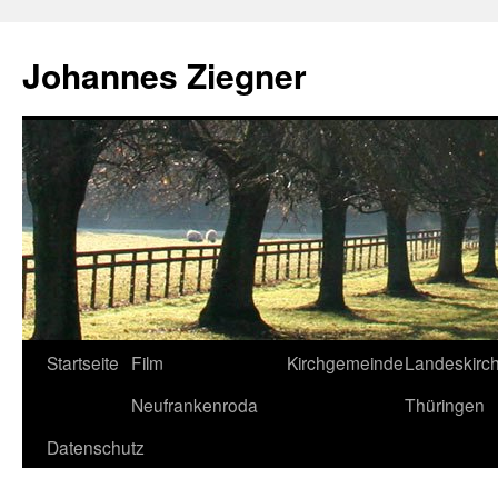
Zum
Inhalt
Johannes Ziegner
springen
Startseite
Film
Kirchgemeinde
Landeskirc
Neufrankenroda
Thüringen
Datenschutz