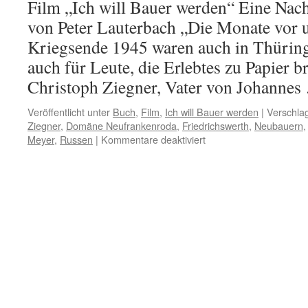
Film „Ich will Bauer werden“ Eine Nac
von Peter Lauterbach „Die Monate vor
Kriegsende 1945 waren auch in Thüringe
auch für Leute, die Erlebtes zu Papier b
Christoph Ziegner, Vater von Johanne
Veröffentlicht unter
Buch
,
Film
,
Ich will Bauer werden
|
Verschlag
Ziegner
,
Domäne Neufrankenroda
,
Friedrichswerth
,
Neubauern
für
Meyer
,
Russen
|
Kommentare deaktiviert
„Südthüringer
Zeitung“
Suhl
2016