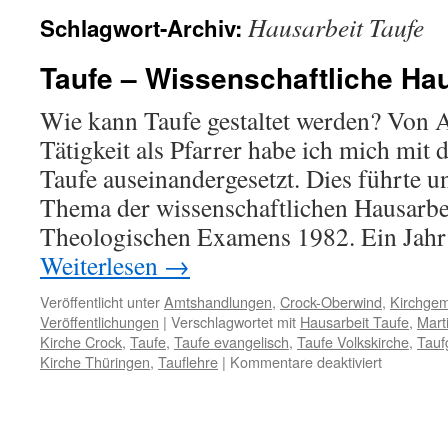
Hausarbeit Taufe
Schlagwort-Archiv:
Taufe – Wissenschaftliche Ha
Wie kann Taufe gestaltet werden? Von 
Tätigkeit als Pfarrer habe ich mich mit
Taufe auseinandergesetzt. Dies führte 
Thema der wissenschaftlichen Hausarbei
Theologischen Examens 1982. Ein Jahr
Weiterlesen
→
Veröffentlicht unter
Amtshandlungen
,
Crock-Oberwind
,
Kirchge
Veröffentlichungen
|
Verschlagwortet mit
Hausarbeit Taufe
,
Mart
Kirche Crock
,
Taufe
,
Taufe evangelisch
,
Taufe Volkskirche
,
Tauf
für
Kirche Thüringen
,
Tauflehre
|
Kommentare deaktiviert
Taufe
–
Wissensch
Hausarbei