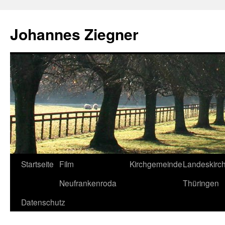
Zum
Inhalt
Johannes Ziegner
springen
Startseite
Film
Kirchgemeinde
Landeskirc
Neufrankenroda
Thüringen
Datenschutz