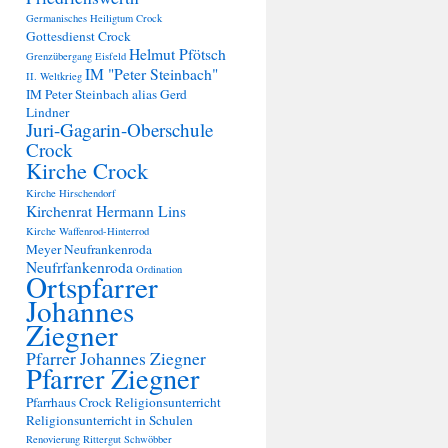
Germanisches Heiligtum Crock
Gottesdienst Crock
Helmut Pfötsch
Grenzübergang Eisfeld
IM "Peter Steinbach"
II. Weltkrieg
IM Peter Steinbach alias Gerd
Lindner
Juri-Gagarin-Oberschule
Crock
Kirche Crock
Kirche Hirschendorf
Kirchenrat Hermann Lins
Kirche Waffenrod-Hinterrod
Meyer Neufrankenroda
Neufrfankenroda
Ordination
Ortspfarrer
Johannes
Ziegner
Pfarrer Johannes Ziegner
Pfarrer Ziegner
Pfarrhaus Crock
Religionsunterricht
Religionsunterricht in Schulen
Renovierung
Rittergut Schwöbber