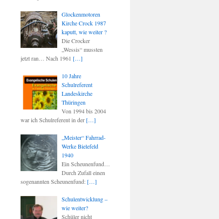
Glockenmotoren
Kirche Crock 1987
kaputt, wie weiter ?
Die Crocker
„Wessis“ mussten
jetzt ran… Nach 1961
[…]
10 Jahre
Schulreferent
Landeskirche
Thüringen
Von 1994 bis 2004
war ich Schulreferent in der
[…]
„Meister“ Fahrrad-
Werke Bielefeld
1940
Ein Scheunenfund…
Durch Zufall einen
sogenannten Scheunenfund:
[…]
Schulentwicklung –
wie weiter?
Schüler nicht