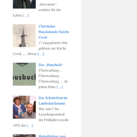
„dressieren“,
sondern für das
Leben
[…]
Christlicher
Hauskalender Kirche
Crock
17 eingepfarrte Orte
gehören zur Kirche
Crock „…Etwas
[…]
Das „Hausbuch“
Überwachung…
Überwachung…
Überwachung…. In
jedem Haus
[…]
Das Schulreferat im
Landeskirchenamt
Was nun?! Im
Synodenprotokoll
der Frühjahrssynode
1992 der
[…]
Weiterbildung zum