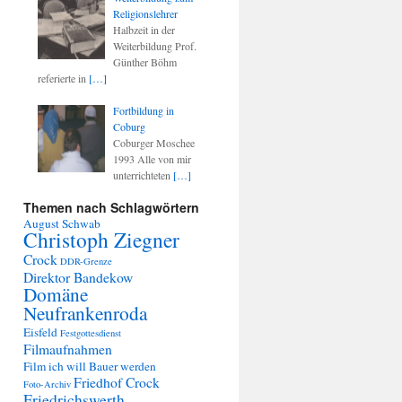
Religionslehrer
Halbzeit in der
Weiterbildung Prof.
Günther Böhm
referierte in
[…]
Fortbildung in
Coburg
Coburger Moschee
1993 Alle von mir
unterrichteten
[…]
Themen nach Schlagwörtern
August Schwab
Christoph Ziegner
Crock
DDR-Grenze
Direktor Bandekow
Domäne
Neufrankenroda
Eisfeld
Festgottesdienst
Filmaufnahmen
Film ich will Bauer werden
Friedhof Crock
Foto-Archiv
Friedrichswerth