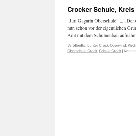
Crocker Schule, Krei
„Juri Gagarin Oberschule“ „…Der e
nun schon vor der eigentlichen Grün
Amt mit dem Schulneubau aufnahm,
Veröffentlicht unter
Crock-Oberwind
,
Kirc
Oberschule Crock
,
Schule Crock
|
Kommen