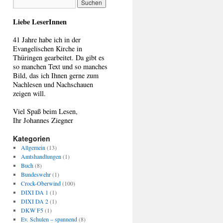
Liebe LeserInnen
41 Jahre habe ich in der
Evangelischen Kirche in
Thüringen gearbeitet. Da gibt es
so manchen Text und so manches
Bild, das ich Ihnen gerne zum
Nachlesen und Nachschauen
zeigen will.
Viel Spaß beim Lesen,
Ihr Johannes Ziegner
Kategorien
Allgemein
(13)
Amtshandlungen
(1)
Buch
(8)
Bundeswehr
(1)
Crock-Oberwind
(100)
DIXI DA 1
(1)
DIXI DA 2
(1)
DKW F5
(1)
Ev. Schulen – spannend
(8)