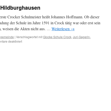
s Hildburghausen
rste Crocker Schulmeister heißt Johannes Hoffmann. Ob dieser
dung der Schule im Jahre 1591 in Crock tätig war oder erst sein
 weisen die Akten nicht aus. …
Weiterlesen
→
hgemeinde
|
Verschlagwortet mit
Glocke Schule Crock
,
Juri-Gagarin-
für
tare deaktiviert
Crocker
Schule,
Kreis
Hildburghausen