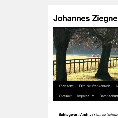
Zum
Inhalt
Johannes Ziegne
springen
Startseite
Film Neufrankenroda
K
Oldtimer
Impressum
Datenschut
Glocke Schul
Schlagwort-Archiv: