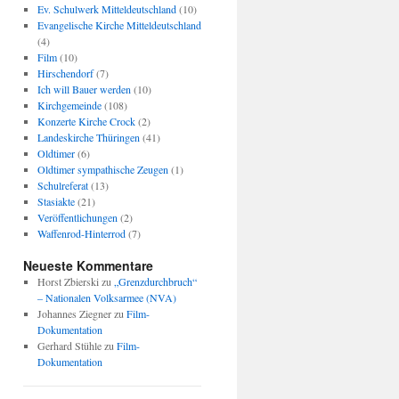
Ev. Schulwerk Mitteldeutschland
(10)
Evangelische Kirche Mitteldeutschland
(4)
Film
(10)
Hirschendorf
(7)
Ich will Bauer werden
(10)
Kirchgemeinde
(108)
Konzerte Kirche Crock
(2)
Landeskirche Thüringen
(41)
Oldtimer
(6)
Oldtimer sympathische Zeugen
(1)
Schulreferat
(13)
Stasiakte
(21)
Veröffentlichungen
(2)
Waffenrod-Hinterrod
(7)
Neueste Kommentare
Horst Zbierski
zu
„Grenzdurchbruch“
– Nationalen Volksarmee (NVA)
Johannes Ziegner
zu
Film-
Dokumentation
Gerhard Stühle
zu
Film-
Dokumentation