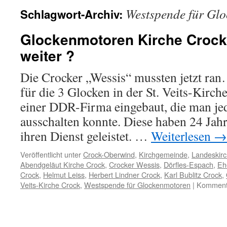
Westspende für Gl
Schlagwort-Archiv:
Glockenmotoren Kirche Crock 
weiter ?
Die Crocker „Wessis“ mussten jetzt r
für die 3 Glocken in der St. Veits-Kirc
einer DDR-Firma eingebaut, die man je
ausschalten konnte. Diese haben 24 Jahr
ihren Dienst geleistet. …
Weiterlesen
→
Veröffentlicht unter
Crock-Oberwind
,
Kirchgemeinde
,
Landeskirc
Abendgeläut Kirche Crock
,
Crocker Wessis
,
Dörfles-Espach
,
Eh
Crock
,
Helmut Leiss
,
Herbert Lindner Crock
,
Karl Bublitz Crock
,
Veits-Kirche Crock
,
Westspende für Glockenmotoren
|
Kommenta