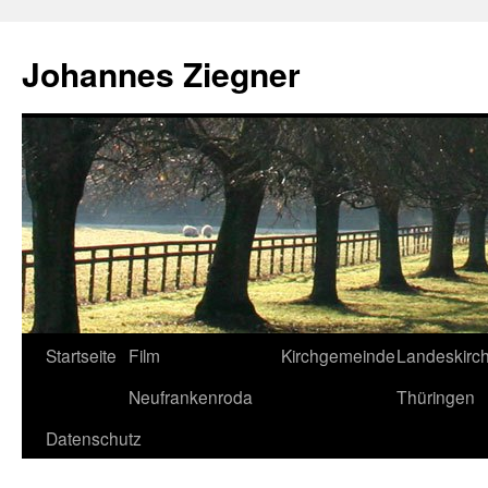
Zum
Inhalt
Johannes Ziegner
springen
Startseite
Film
Kirchgemeinde
Landeskirc
Neufrankenroda
Thüringen
Datenschutz